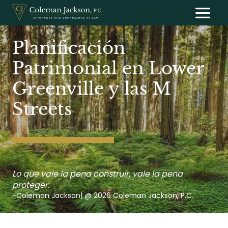
Saltar
al
contenido
Planificación
Patrimonial en Lower
Greenville y las M
Streets
Lo que vale la pena construir, vale la pena
proteger.
-Coleman Jackson| @ 2026 Coleman Jackson, P.C.