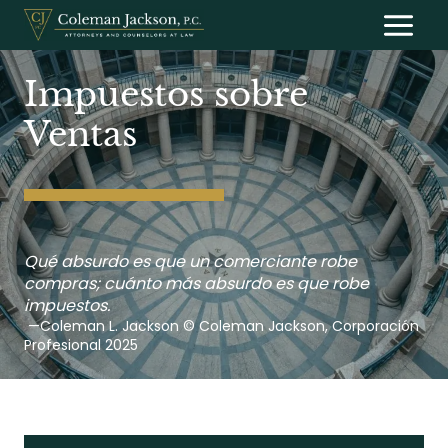
Saltar
al
contenido
Impuestos sobre
Ventas
Qué absurdo es que un comerciante robe
compras; cuánto más absurdo es que robe
impuestos.
—Coleman L. Jackson © Coleman Jackson, Corporación
Profesional 2025