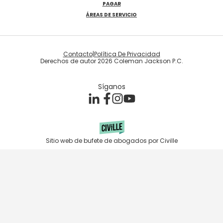
PAGAR
ÁREAS DE SERVICIO
Contacto
|
Política De Privacidad
Derechos de autor 2026 Coleman Jackson P.C.
Síganos
Sitio web de bufete de abogados por Civille
Skip to content
Open toolbar
Accessibility Tools
Increase Text
Decrease Text