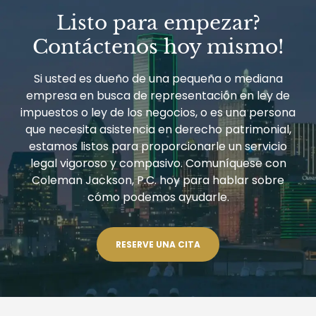
REITS
Listo para empezar?
E
INFORMES
Contáctenos hoy mismo!
DE
BENEFICIARIOS
FINCEN
Si usted es dueño de una pequeña o mediana
empresa en busca de representación en ley de
impuestos o ley de los negocios, o es una persona
que necesita asistencia en derecho patrimonial,
estamos listos para proporcionarle un servicio
legal vigoroso y compasivo. Comuníquese con
Coleman Jackson, P.C. hoy para hablar sobre
cómo podemos ayudarle.
RESERVE UNA CITA