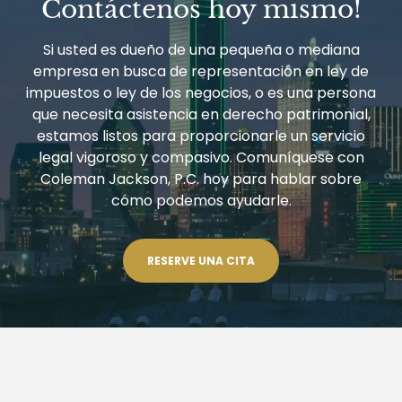
Contáctenos hoy mismo!
EL
USO
Y
Si usted es dueño de una pequeña o mediana
EL
empresa en busca de representación en ley de
IMPUESTO
impuestos o ley de los negocios, o es una persona
que necesita asistencia en derecho patrimonial,
estamos listos para proporcionarle un servicio
legal vigoroso y compasivo. Comuníquese con
Coleman Jackson, P.C. hoy para hablar sobre
cómo podemos ayudarle.
RESERVE UNA CITA