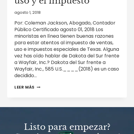
uso y el impuesto
agosto 1, 2018
Por: Coleman Jackson, Abogado, Contador
Público Certificado agosto 01, 2018 Los
minoristas en línea tienen buenas razones
para estar atentos al impuesto de ventas,
uso e impuestos especiales de Texas. Alguna
vez has oído hablar de Dakota del Sur frente
a Wayfair, Inc.? Dakota del Sur frente a
Wayfair, Inc., 585 U.S.____(2018) es un caso
decidido…
MINORISTAS
LEER MÁS
EN
LÍNEA
CUIDADO
CON
LAS
VENTAS
LIMITADAS
Listo para empezar?
DE
TEXAS,