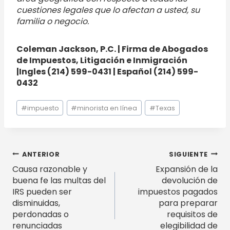
cuestiones legales que lo afectan a usted, su
familia o negocio.
Coleman Jackson, P.C. | Firma de Abogados
de Impuestos, Litigación e Inmigración
|Ingles (214) 599-0431 | Español (214) 599-
0432
Etiquetas
#
impuesto
#
minorista en línea
#
Texas
de
la
entrada:
Navegación
ANTERIOR
SIGUIENTE
Causa razonable y
Expansión de la
de
buena fe las multas del
devolución de
entradas
IRS pueden ser
impuestos pagados
disminuidas,
para preparar
perdonadas o
requisitos de
renunciadas
elegibilidad de