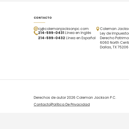
CONTACTO
cj@colemanjacksonpc.com
Coleman Jackson
214-599-0431
Línea en Inglés
Ley de Impuestos
214-599-0432
Línea en Español
Derecho Patrimo
6060 North Centr
Dallas, TX 75206
Derechos de autor 2026 Coleman Jackson P.C.
Contacto
|
Política De Privacidad
Skip to content
Open toolbar