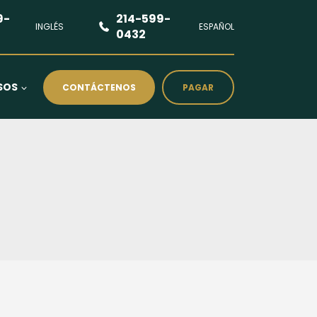
9-
214-599-
INGLÉS
ESPAÑOL
0432
SOS
CONTÁCTENOS
PAGAR