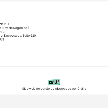
, P.C.
 | Ley de Negocios |
nial
al Expressway, Suite 620,
 US
Sitio web de bufete de abogados por Civille