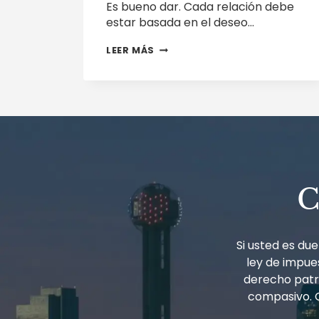
Es bueno dar. Cada relación debe
estar basada en el deseo…
¡DAR
LEER MÁS
ES
BUENO!
LAS
DONACIONES
ESTÁN
SUJETAS
A
IMPUESTOS
FEDERALES
C
Si usted es d
ley de impues
derecho patri
compasivo. 