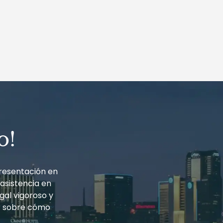
o!
resentación en
 asistencia en
gal vigoroso y
r sobre cómo