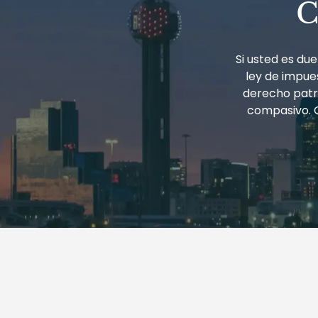
C
Si usted es d
ley de impues
derecho patri
compasivo. 