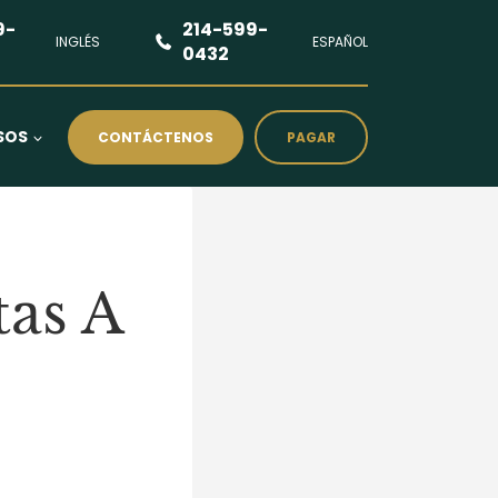
9-
214-599-
INGLÉS
ESPAÑOL
0432
SOS
CONTÁCTENOS
PAGAR
tas A