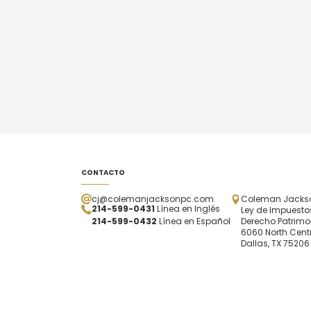
CONTACTO
cj@colemanjacksonpc.com
Coleman Jackson
214-599-0431
Línea en Inglés
Ley de Impuestos
214-599-0432
Línea en Español
Derecho Patrimo
6060 North Centr
Dallas, TX 75206