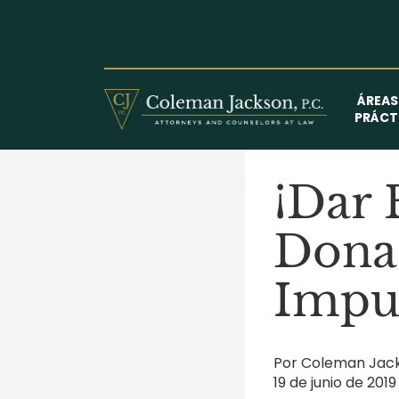
Saltar
al
contenido
ÁREAS
PRÁCT
¡Dar 
Donac
Impue
Por Coleman Jacks
19 de junio de 2019