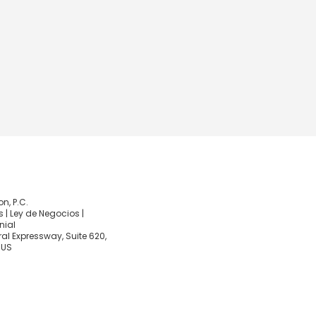
, P.C.
 | Ley de Negocios |
nial
al Expressway, Suite 620,
 US