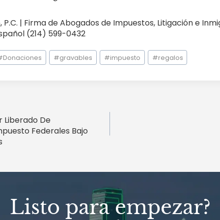
P.C. | Firma de Abogados de Impuestos, Litigación e Inmig
Español (214) 599-0432
#
Donaciones
#
gravables
#
impuesto
#
regalos
ión
 Liberado De
mpuesto Federales Bajo
s
Listo para empezar?