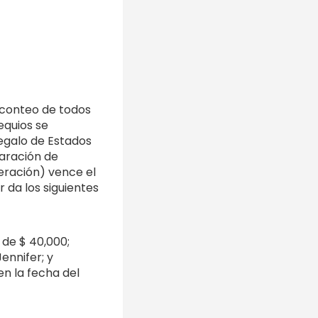
 conteo de todos
equios se
egalo de Estados
laración de
eración) vence el
r da los siguientes
de $ 40,000;
ennifer; y
en la fecha del