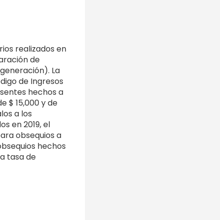
rios realizados en
laración de
 generación). La
ódigo de Ingresos
esentes hechos a
e $ 15,000 y de
los a los
s en 2019, el
para obsequios a
 obsequios hechos
la tasa de