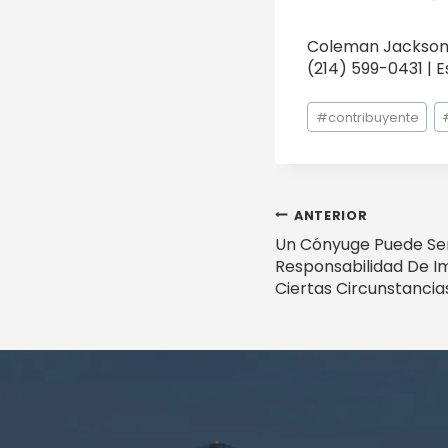
Coleman Jackson, 
(214) 599-0431 | 
Etiquetas
#
contribuyente
de
la
entrada:
Navegac
ANTERIOR
Un Cónyuge Puede Ser
de
Responsabilidad De I
Ciertas Circunstancia
entradas