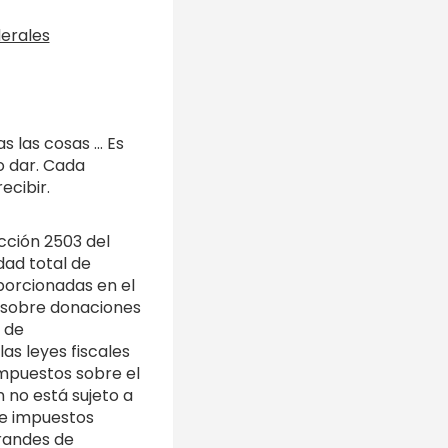
s las cosas … Es
o dar. Cada
ecibir.
ección 2503 del
dad total de
porcionadas en el
l sobre donaciones
r de
as leyes fiscales
impuestos sobre el
n no está sujeto a
de impuestos
grandes de