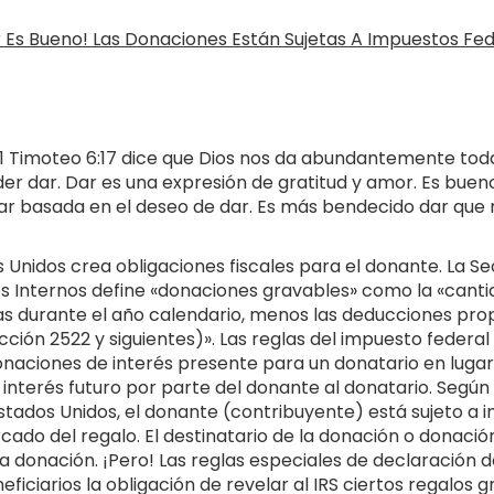
n 1 Timoteo 6:17 dice que Dios nos da abundantemente toda
er dar. Dar es una expresión de gratitud y amor. Es buen
ar basada en el deseo de dar. Es más bendecido dar que r
s Unidos crea obligaciones fiscales para el donante. La S
s Internos define «donaciones gravables» como la «canti
s durante el año calendario, menos las deducciones pro
cción 2522 y siguientes)». Las reglas del impuesto federa
donaciones de interés presente para un donatario en luga
interés futuro por parte del donante al donatario. Según l
Estados Unidos, el donante (contribuyente) está sujeto a 
cado del regalo. El destinatario de la donación o donació
a donación. ¡Pero! Las reglas especiales de declaración 
ficiarios la obligación de revelar al IRS ciertos regalos 