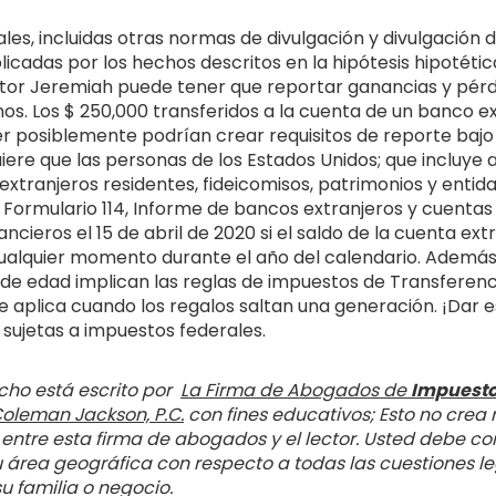
les, incluidas otras normas de divulgación y divulgación 
icadas por los hechos descritos en la hipótesis hipotétic
tor Jeremiah puede tener que reportar ganancias y pérd
os. Los $ 250,000 transferidos a la cuenta de un banco ex
r posiblemente podrían crear requisitos de reporte bajo 
iere que las personas de los Estados Unidos; que incluye
extranjeros residentes, fideicomisos, patrimonios y entid
 Formulario 114, Informe de bancos extranjeros y cuentas 
ancieros el 15 de abril de 2020 si el saldo de la cuenta ext
ualquier momento durante el año del calendario. Además,
de edad implican las reglas de impuestos de Transferenc
e aplica cuando los regalos saltan una generación. ¡Dar e
sujetas a impuestos federales.
cho está escrito por
La Firma de Abogados de
Impuestos
oleman Jackson, P.C.
con fines educativos; Esto no crea 
ntre esta firma de abogados y el lector. Usted debe co
u área geográfica con respecto a todas las cuestiones le
u familia o negocio.