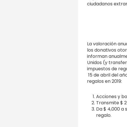
ciudadanos extran
La valoración anu
los donativos oto
informan anualmen
Unidos (y transfe
impuestos de rega
15 de abril del añ
regalos en 2019:
Acciones y bo
Transmite $ 2
Da $ 4,000 a 
regalo.