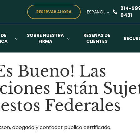
214-59
ESPAÑOL
RESERVAR AHORA
0431
 DE
SOBRE NUESTRA
RESEÑAS DE
RECUR
ICA
FIRMA
CLIENTES
Es Bueno! Las
iones Están Suje
stos Federales
on, abogado y contador público certificado.