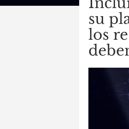
Inclu
su pl
los r
deben