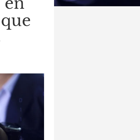
s en
 que
s