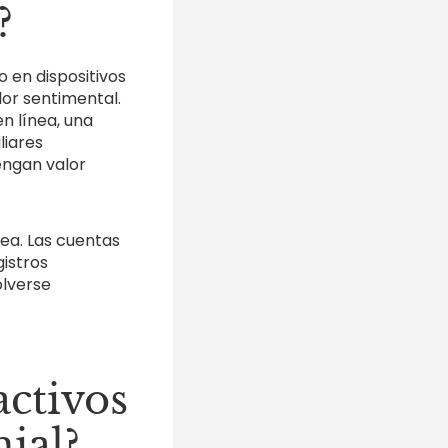
?
o en dispositivos
lor sentimental.
n línea, una
liares
engan valor
ea. Las cuentas
istros
olverse
activos
ial?