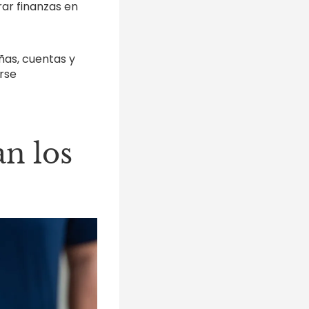
rar finanzas en
ñas, cuentas y
rse
an los