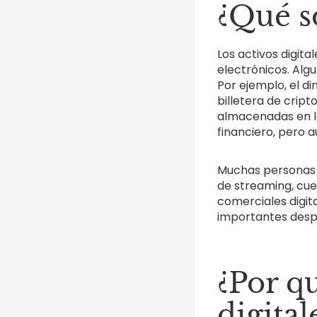
¿Qué so
Los activos digita
electrónicos. Alg
Por ejemplo, el d
billetera de crip
almacenadas en la
financiero, pero 
Muchas personas n
de streaming, cue
comerciales digit
importantes desp
¿Por qu
digita