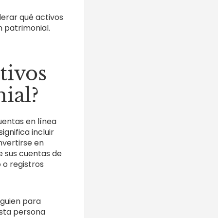
derar qué activos
n patrimonial.
tivos
ial?
uentas en línea
gnifica incluir
vertirse en
e sus cuentas de
o registros
lguien para
Esta persona