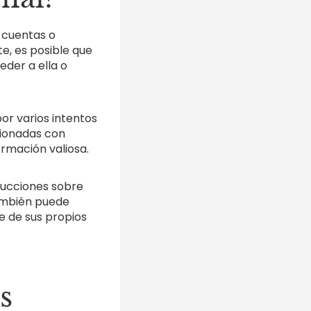
a cuentas o
te, es posible que
eder a ella o
or varios intentos
acionadas con
ormación valiosa.
trucciones sobre
ambién puede
e de sus propios
s