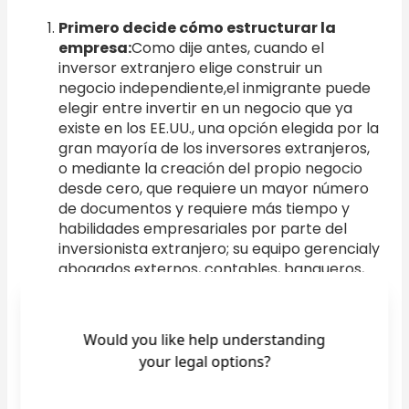
Primero decide cómo estructurar la
empresa:
Como dije antes, cuando el
inversor extranjero elige construir un
negocio independiente,el inmigrante puede
elegir entre invertir en un negocio que ya
existe en los EE.UU., una opción elegida por la
gran mayoría de los inversores extranjeros,
o mediante la creación del propio negocio
desde cero, que requiere un mayor número
de documentos y requiere más tiempo y
habilidades empresariales por parte del
inversionista extranjero; su equipo gerencialy
abogados externos, contables, banqueros,
profesionales de la gestión de riesgos,
agentes inmobiliarios y otros expertos.El
importe de las inversiones mínimas no
cambia, ya sea que el inversor compre en
una empresa existente o emete una
empresa desde cero. El inversionista