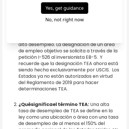
extranjero EB-5 Visa tendrá que invertir $1.8
millones en capital en riesgo en el negocio.
Esta cantidad se reduce a $ 900,000 si el
proyecto EB-5 se encuentra en un área de
empleo objetivo (TEA). Para ser designado
como TEA, el proyecto EB-5 debe estar
ubicado en una zona rural o en un lugar con
alto desempleo. La designación de un área
de empleo objetivo se solicita a través de la
petición I-526 al inversionista EB-5. Y
recuerde que la designación TEA ahora está
siendo hecha exclusivamente por USCIS. Los
Estados ya no están autorizados en virtud
del Reglamento de 2019 para hacer
determinaciones TEA.
¿Quésignificael término TEA:
Una alta
tasa de desempleo de TEA se define en la
ley como una ubicación o área con una tasa
de desempleo de al menos el 150% del