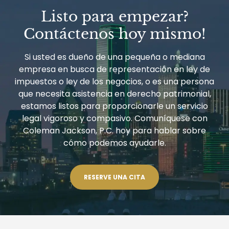
PENSAMIENTOS
Listo para empezar?
LEGALES
Contáctenos hoy mismo!
Si usted es dueño de una pequeña o mediana
empresa en busca de representación en ley de
impuestos o ley de los negocios, o es una persona
que necesita asistencia en derecho patrimonial,
estamos listos para proporcionarle un servicio
legal vigoroso y compasivo. Comuníquese con
Coleman Jackson, P.C. hoy para hablar sobre
cómo podemos ayudarle.
RESERVE UNA CITA