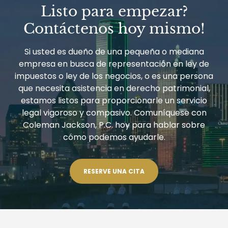
LA
Listo para empezar?
SALUD
EXTRANJEROS
Contáctenos hoy mismo!
PARA
TRABAJAR
Y
Si usted es dueño de una pequeña o mediana
VIVIR
empresa en busca de representación en ley de
EN
LOS
impuestos o ley de los negocios, o es una persona
ESTADOS
que necesita asistencia en derecho patrimonial,
UNIDOS
estamos listos para proporcionarle un servicio
legal vigoroso y compasivo. Comuníquese con
Coleman Jackson, P.C. hoy para hablar sobre
cómo podemos ayudarle.
RESERVE UNA CITA