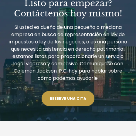
Listo para empezar?
SUS
PATROCINADORES
Contáctenos hoy mismo!
DEBENSABER
Si usted es dueño de una pequeña o mediana
empresa en busca de representación en ley de
impuestos o ley de los negocios, o es una persona
que necesita asistencia en derecho patrimonial,
estamos listos para proporcionarle un servicio
legal vigoroso y compasivo. Comuníquese con
Coleman Jackson, P.C. hoy para hablar sobre
cómo podemos ayudarle.
RESERVE UNA CITA