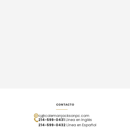
CONTACTO
cj@colemanjacksonpc.com
214-599-0431
Línea en Inglés
214-599-0432
Línea en Español