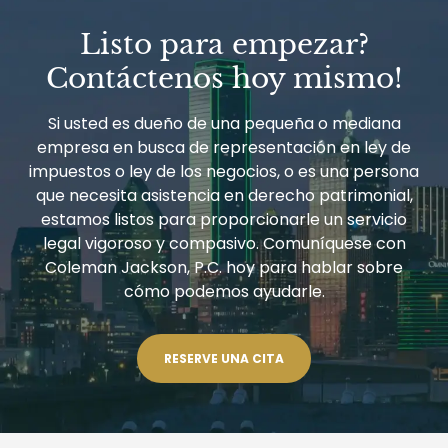
RESPONSABILIDAD
DE
Listo para empezar?
IMPUESTO
FEDERALES
Contáctenos hoy mismo!
BAJO
CIERTAS
CIRCUNSTANCIAS
Si usted es dueño de una pequeña o mediana
empresa en busca de representación en ley de
impuestos o ley de los negocios, o es una persona
que necesita asistencia en derecho patrimonial,
estamos listos para proporcionarle un servicio
legal vigoroso y compasivo. Comuníquese con
Coleman Jackson, P.C. hoy para hablar sobre
cómo podemos ayudarle.
RESERVE UNA CITA