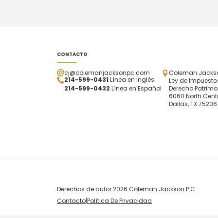
CONTACTO
cj@colemanjacksonpc.com
Coleman Jackson
214-599-0431
Línea en Inglés
Ley de Impuestos
214-599-0432
Línea en Español
Derecho Patrimo
6060 North Centr
Dallas, TX 75206
Derechos de autor 2026 Coleman Jackson P.C.
Contacto
|
Política De Privacidad