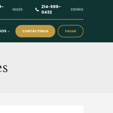
9-
214-599-
INGLÉS
ESPAÑOL
0432
SOS
CONTÁCTENOS
PAGAR
es