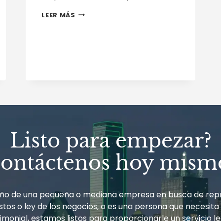
UN
LEER MÁS
CÓNYUGE
PUEDE
SER
LIBERADO
DE
RESPONSABILIDAD
DE
IMPUESTO
FEDERALES
BAJO
CIERTAS
CIRCUNSTANCIAS
Listo para empezar?
ontáctenos hoy mism
ueño de una pequeña o mediana empresa en busca de rep
tos o ley de los negocios, o es una persona que necesita
monial, estamos listos para proporcionarle un servicio le