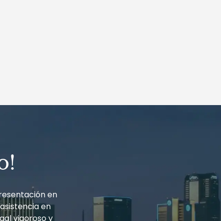
o!
resentación en
 asistencia en
gal vigoroso y