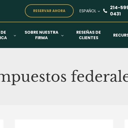
214-59
ESPAÑOL
RESERVAR AHORA
0431
 DE
SOBRE NUESTRA
RESEÑAS DE
RECUR
ICA
FIRMA
CLIENTES
mpuestos federal