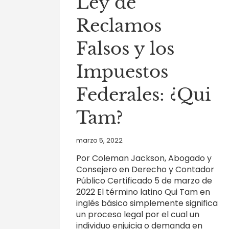
Ley de
DE
EJECUCIÓN
Reclamos
DE
DELITOS
FINANCIEROS
Falsos y los
Impuestos
Federales: ¿Qui
Tam?
marzo 5, 2022
Por Coleman Jackson, Abogado y
Consejero en Derecho y Contador
Público Certificado 5 de marzo de
2022 El término latino Qui Tam en
inglés básico simplemente significa
un proceso legal por el cual un
individuo enjuicia o demanda en