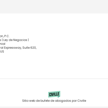
, P.C.
 | Ley de Negocios |
nial
al Expressway, Suite 620,
 US
Sitio web de bufete de abogados por Civille