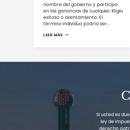
nombre del gobierno y participa
en las ganancias de cualquier litigio
exitoso o asentamiento. El
término individuo podría ser…
LO
LEER MÁS
QUE
LOS
CONTRATISTAS
PÚBLICOS
DEBEN
SABER
SOBRE
LA
LEY
DE
RECLAMOS
C
FALSOS
Y
LOS
IMPUESTOS
FEDERALES:
Si usted es d
¿QUI
ley de impues
TAM?
derecho patri