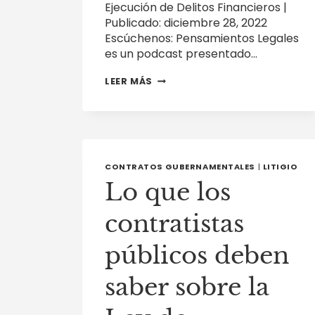
Ejecución de Delitos Financieros |
Publicado: diciembre 28, 2022
Escúchenos: Pensamientos Legales
es un podcast presentado…
OBLIGACIONES
LEER MÁS
TRIBUTARIAS
FEDERALES
Y
DE
IMPUESTOS
DE
TEXAS
CONTRATOS GUBERNAMENTALES
|
LITIGIO
Y
Lo que los
LOS
PRÓXIMOS
INFORMES
contratistas
DE
INFORMACIÓN
SOBRE
públicos deben
BENEFICIARIOS
REALES
saber sobre la
DE
LA
RED