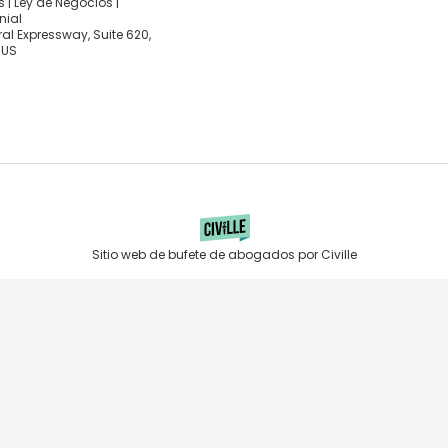
 | Ley de Negocios |
nial
al Expressway, Suite 620,
 US
Sitio web de bufete de abogados por Civille