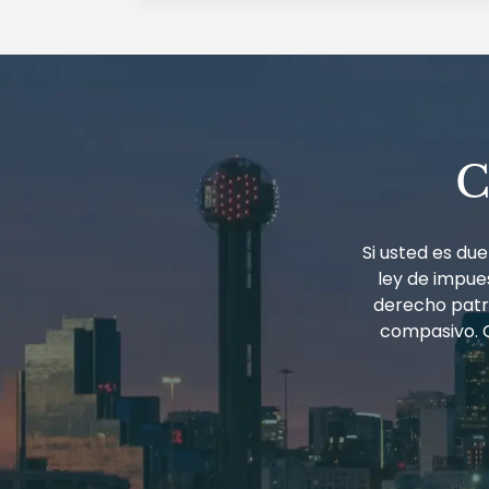
TRABAJADORES
NO
AGRÍCOLAS
TEMPORALES
CON
UNA
VISA
H-
2B?
C
–
PENSAMIENTOS
LEGALES
Si usted es d
ley de impues
derecho patri
compasivo. 