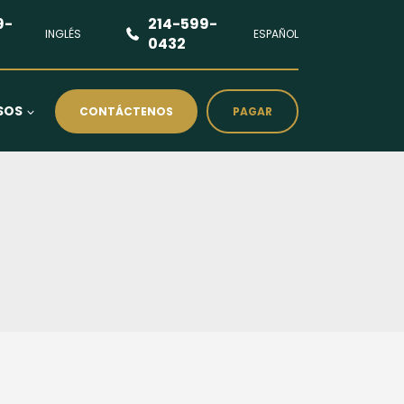
9-
214-599-
INGLÉS
ESPAÑOL
0432
SOS
CONTÁCTENOS
PAGAR