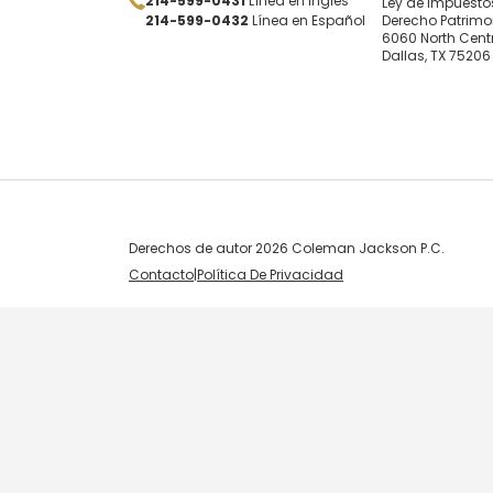
214-599-0431
Línea en Inglés
Ley de Impuestos
214-599-0432
Línea en Español
Derecho Patrimo
6060 North Centr
Dallas, TX 75206
Derechos de autor 2026 Coleman Jackson P.C.
Contacto
|
Política De Privacidad
Skip to content
Open toolbar
Accessibility Tools
Increase Text
Decrease Text
Grayscale