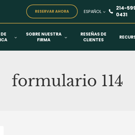
214-59
ESPAÑOL
RESERVAR AHORA
0431
 DE
SOBRE NUESTRA
RESEÑAS DE
RECUR
ICA
FIRMA
CLIENTES
formulario 114