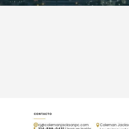
CONTACTO
cj@colemanjacksonpc.com
Coleman Jackson
214-599-0431
Línea en Inglés