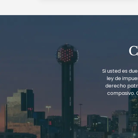
C
Si usted es d
ley de impues
derecho patri
compasivo. 