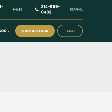
9-
214-599-
INGLÉS
ESPAÑOL
0432
SOS
CONTÁCTENOS
PAGAR