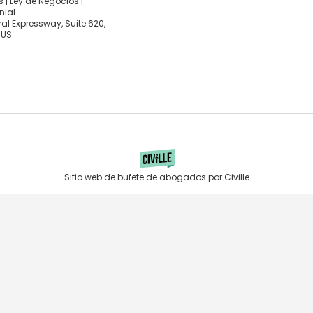
 | Ley de Negocios |
nial
al Expressway, Suite 620,
 US
Sitio web de bufete de abogados por Civille