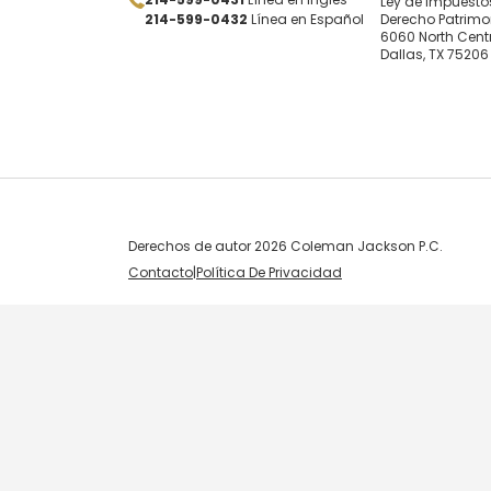
Ley de Impuestos
214-599-0432
Línea en Español
Derecho Patrimo
6060 North Centr
Dallas, TX 75206
Derechos de autor 2026 Coleman Jackson P.C.
Contacto
|
Política De Privacidad
Skip to content
Open toolbar
Accessibility Tools
Increase Text
Decrease Text
Grayscale