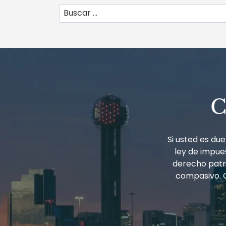
Buscar:
C
Si usted es d
ley de impues
derecho patri
compasivo. 