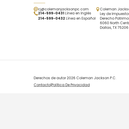
cj@colemanjacksonpc.com
Coleman Jackson
214-599-0431
Línea en Inglés
Ley de Impuestos
214-599-0432
Línea en Español
Derecho Patrimo
6060 North Centr
Dallas, TX 75206
Derechos de autor 2026 Coleman Jackson P.C.
Contacto
|
Política De Privacidad
Skip to content
Open toolbar
Accessibility Tools
Increase Text