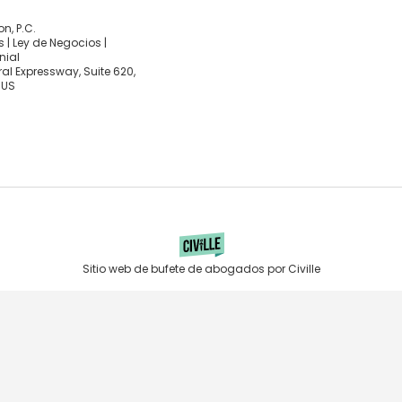
, P.C.
 | Ley de Negocios |
nial
al Expressway, Suite 620,
 US
Sitio web de bufete de abogados por Civille