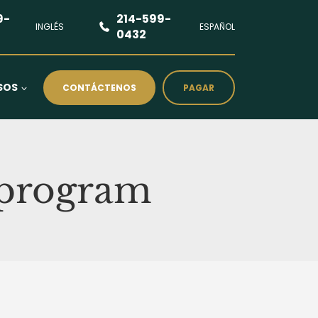
9-
214-599-
INGLÉS
ESPAÑOL
0432
SOS
CONTÁCTENOS
PAGAR
a program