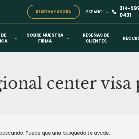
214-59
ESPAÑOL
RESERVAR AHORA
0431
 DE
SOBRE NUESTRA
RESEÑAS DE
RECUR
ICA
FIRMA
CLIENTES
ional center vis
buscando. Puede que una búsqueda te ayude.