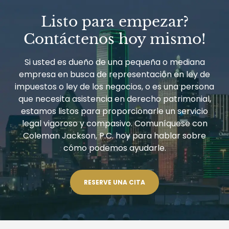
–
PENSAMIENTOS
Listo para empezar?
LEGALES
Contáctenos hoy mismo!
Si usted es dueño de una pequeña o mediana
empresa en busca de representación en ley de
impuestos o ley de los negocios, o es una persona
que necesita asistencia en derecho patrimonial,
estamos listos para proporcionarle un servicio
legal vigoroso y compasivo. Comuníquese con
Coleman Jackson, P.C. hoy para hablar sobre
cómo podemos ayudarle.
RESERVE UNA CITA