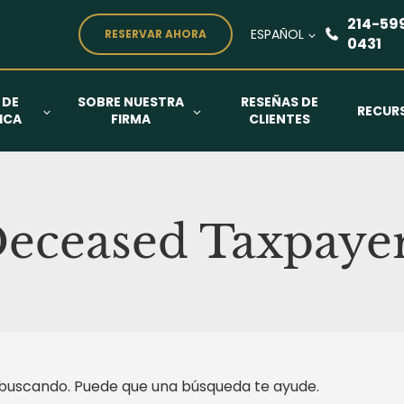
214-59
ESPAÑOL
RESERVAR AHORA
0431
 DE
SOBRE NUESTRA
RESEÑAS DE
RECUR
ICA
FIRMA
CLIENTES
eceased Taxpaye
buscando. Puede que una búsqueda te ayude.