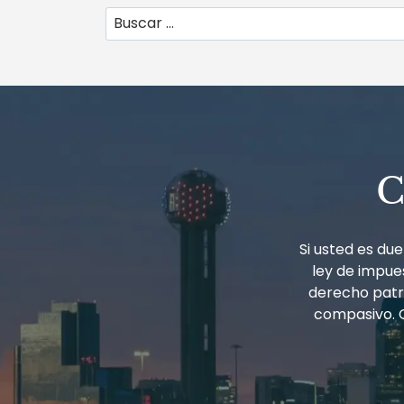
Buscar:
C
Si usted es d
ley de impues
derecho patri
compasivo. 