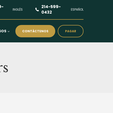
9-
214-599-
INGLÉS
ESPAÑOL
0432
SOS
CONTÁCTENOS
PAGAR
rs