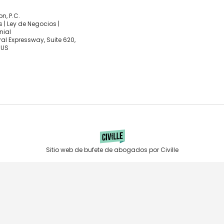
, P.C.
 | Ley de Negocios |
nial
al Expressway, Suite 620,
 US
Sitio web de bufete de abogados por Civille