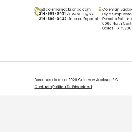
cj@colemanjacksonpc.com
Coleman Jackson
214-599-0431
Línea en Inglés
Ley de Impuestos
214-599-0432
Línea en Español
Derecho Patrimo
6060 North Centr
Dallas, TX 75206
Derechos de autor 2026 Coleman Jackson P.C.
Contacto
|
Política De Privacidad
Skip to content
Open toolbar
Accessibility Tools
Increase Text