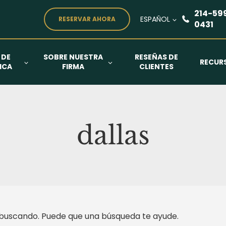
214-59
ESPAÑOL
RESERVAR AHORA
0431
 DE
SOBRE NUESTRA
RESEÑAS DE
RECUR
ICA
FIRMA
CLIENTES
dallas
buscando. Puede que una búsqueda te ayude.