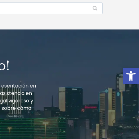
o!
Open
resentación en
 asistencia en
gal vigoroso y
r sobre cómo