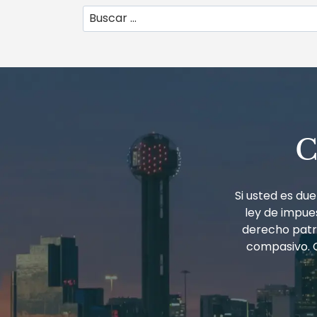
Buscar:
C
Si usted es d
ley de impues
derecho patri
compasivo. 