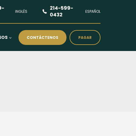
9-
214-599-
INGLÉS
ESPAÑOL
0432
SOS
CONTÁCTENOS
PAGAR