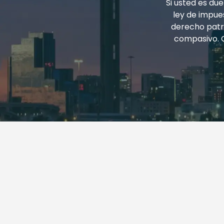
Si usted es d
ley de impues
derecho patri
compasivo. 