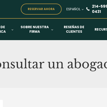
214-59
ESPAÑOL
RESERVAR AHORA
0431
 DE
SOBRE NUESTRA
RESEÑAS DE
RECUR
ICA
FIRMA
CLIENTES
onsultar un aboga