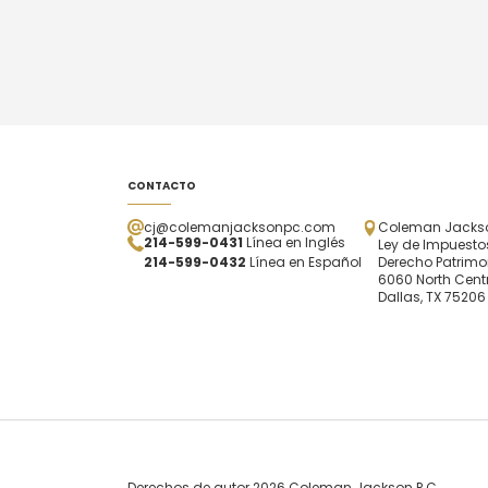
CONTACTO
cj@colemanjacksonpc.com
Coleman Jackson
214-599-0431
Línea en Inglés
Ley de Impuestos
214-599-0432
Línea en Español
Derecho Patrimo
6060 North Centr
Dallas, TX 75206
Derechos de autor 2026 Coleman Jackson P.C.