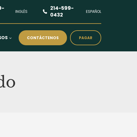
9-
214-599-
INGLÉS
ESPAÑOL
0432
SOS
CONTÁCTENOS
PAGAR
do