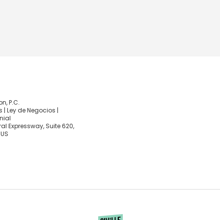
, P.C.
 | Ley de Negocios |
nial
al Expressway, Suite 620,
 US