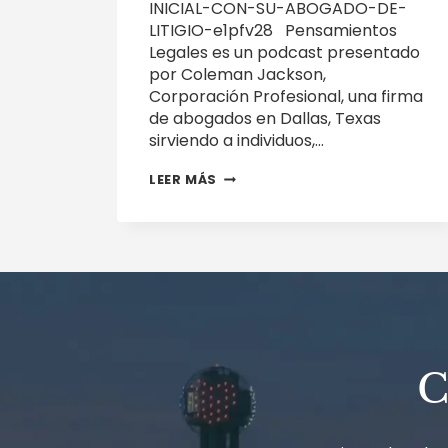
INICIAL-CON-SU-ABOGADO-DE-
LITIGIO-e1pfv28 Pensamientos
Legales es un podcast presentado
por Coleman Jackson,
Corporación Profesional, una firma
de abogados en Dallas, Texas
sirviendo a individuos,…
CONSULTA
LEER MÁS
INICIAL
CON
SU
ABOGADO
DE
LITIGIO
C