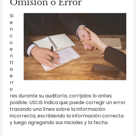
Omisión o Error
Si
e
n
c
u
e
n
tr
a
e
rr
o
res durante su auditoría, corríjalos lo antes
posible. USCIS indica que puede corregir un error
trazando una línea sobre la información
incorrecta, escribiendo la información correcta
y luego agregando sus iniciales y la fecha.