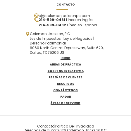
CONTACTO
cj@colemanjacksonpc.com
214-599-0431
Línea en Inglés
214-599-0432
Línea en Español
Coleman Jackson, P.C.
Ley de Impuestos | Ley de Negocios |
Derecho Patrimonial
6060 North Central Expressway, Suite 620,
Dallas, TX 75206 US
INICIO
ÁREAS DE PRÁCTICA
SOBRE NUESTRA FIRMA
RESEÑAS DE CLIENTES
RECURSOS
CONTÁCTENOS
PAGAR
ÁREAS DE SERVICIO
Contacto
|
Política De Privacidad
Derechos de autor 2026 Coleman Jackson P.C.