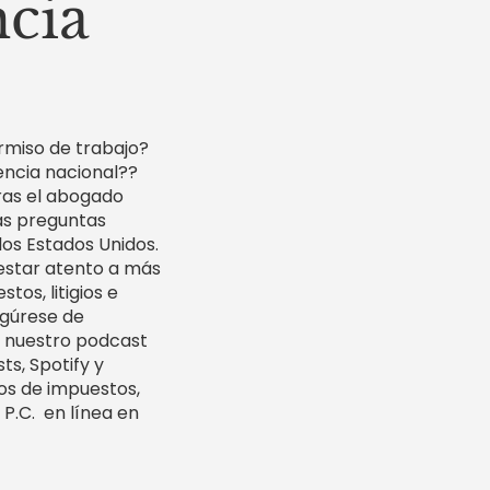
cia
rmiso de trabajo?
ncia nacional??
ras el abogado
as preguntas
los Estados Unidos.
 estar atento a más
tos, litigios e
egúrese de
ar nuestro podcast
s, Spotify y
os de impuestos,
 P.C. en línea en