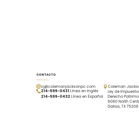
CONTACTO
cj@colemanjacksonpc.com
Coleman Jackson
214-599-0431
Línea en Inglés
Ley de Impuestos
214-599-0432
Línea en Español
Derecho Patrimo
6060 North Centr
Dallas, TX 75206