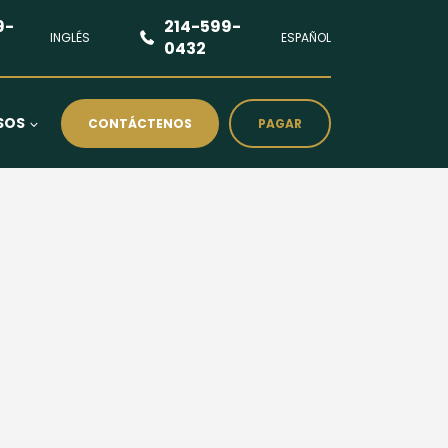
9-
214-599-
INGLÉS
ESPAÑOL
0432
SOS
CONTÁCTENOS
PAGAR