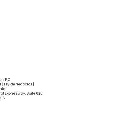
, P.C.
 | Ley de Negocios |
nial
al Expressway, Suite 620,
 US