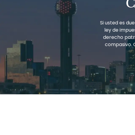
C
Si usted es d
ley de impues
derecho patri
compasivo. 