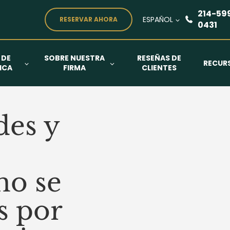
214-59
ESPAÑOL
RESERVAR AHORA
0431
 DE
SOBRE NUESTRA
RESEÑAS DE
RECUR
ICA
FIRMA
CLIENTES
des y
mo se
s por