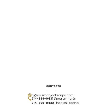
CONTACTO
cj@colemanjacksonpc.com
214-599-0431
Línea en Inglés
214-599-0432
Línea en Español