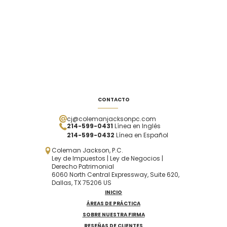
CONTACTO
cj@colemanjacksonpc.com
214-599-0431
Línea en Inglés
214-599-0432
Línea en Español
Coleman Jackson, P.C.
Ley de Impuestos | Ley de Negocios |
Derecho Patrimonial
6060 North Central Expressway, Suite 620,
Dallas, TX 75206 US
INICIO
ÁREAS DE PRÁCTICA
SOBRE NUESTRA FIRMA
RESEÑAS DE CLIENTES