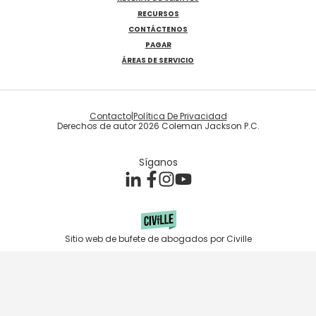
RECURSOS
CONTÁCTENOS
PAGAR
ÁREAS DE SERVICIO
Contacto
|
Política De Privacidad
Derechos de autor 2026 Coleman Jackson P.C.
Síganos
Sitio web de bufete de abogados por Civille
Skip to content
Open toolbar
Accessibility Tools