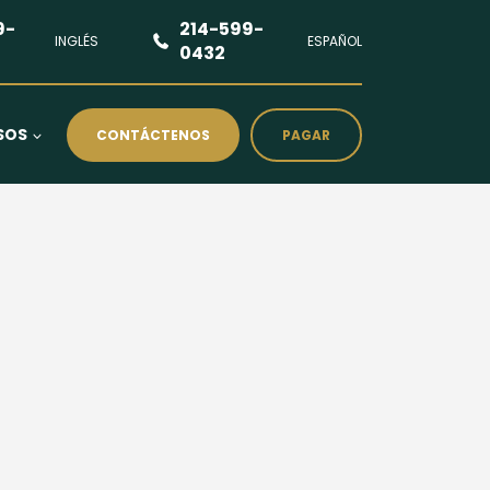
9-
214-599-
INGLÉS
ESPAÑOL
0432
SOS
CONTÁCTENOS
PAGAR