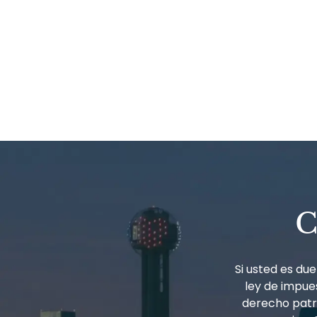
C
Si usted es d
ley de impues
derecho patri