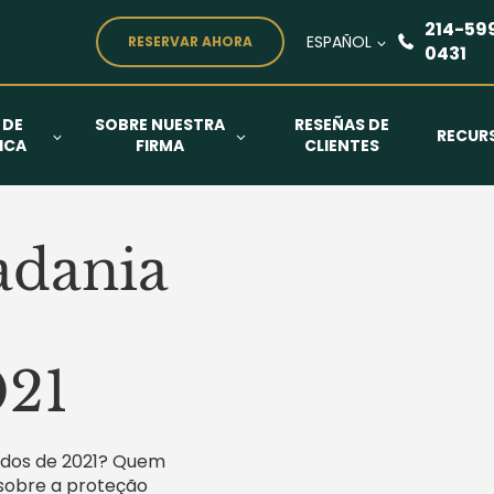
214-59
ESPAÑOL
RESERVAR AHORA
0431
 DE
SOBRE NUESTRA
RESEÑAS DE
RECUR
ICA
FIRMA
CLIENTES
adania
021
nidos de 2021? Quem
 sobre a proteção