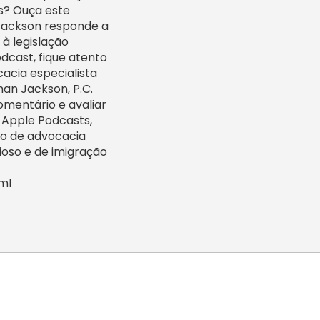
s? Ouça este
ackson responde a
 à legislação
odcast, fique atento
cacia especialista
man Jackson, P.C.
omentário e avaliar
 Apple Podcasts,
rio de advocacia
cioso e de imigração
ml