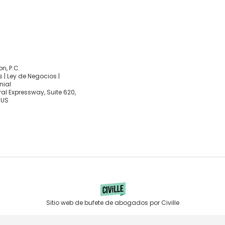
, P.C.
 | Ley de Negocios |
nial
al Expressway, Suite 620,
 US
Sitio web de bufete de abogados por Civille