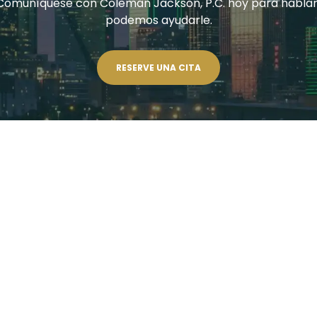
Comuníquese con Coleman Jackson, P.C. hoy para habla
podemos ayudarle.
RESERVE UNA CITA