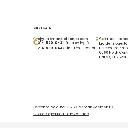
CONTACTO
cj@colemanjacksonpc.com
Coleman Jackson
214-599-0431
Línea en Inglés
Ley de Impuestos
214-599-0432
Línea en Español
Derecho Patrimo
6060 North Centr
Dallas, TX 75206
Derechos de autor 2026 Coleman Jackson P.C.
Contacto
|
Política De Privacidad
Skip to content