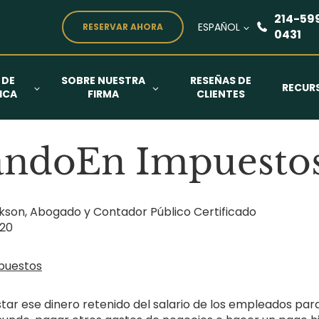
214-59
ESPAÑOL
RESERVAR AHORA
0431
 DE
SOBRE NUESTRA
RESEÑAS DE
RECUR
ICA
FIRMA
CLIENTES
andoEn Impuesto
kson, Abogado y Contador Público Certificado
020
ar ese dinero retenido del salario de los empleados par