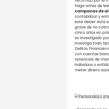
recorrido por el 
haga antes de lee
campanas de a
contabilizar y en
este deber está su
grave de no cobra
cinco años en pri
es investigado por
investiga todo tip
Delitos Financier
con cuentas banca
tenencias de mane
individuos o entid
meter dinero sucio