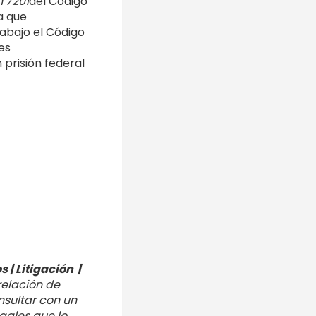
 7201
del Código
a que
abajo el Código
es
 prisión federal
 | Litigación |
relación de
nsultar con un
gales que lo