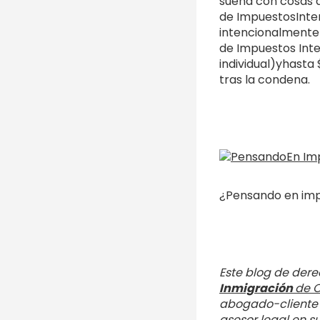
sueña con cosas q
de ImpuestosInte
intencionalmente 
de Impuestos Inter
individual)yhasta 
tras la condena.
¿Pensando en im
Este blog de dere
Inmigración
de C
abogado-cliente e
asesor legal en s