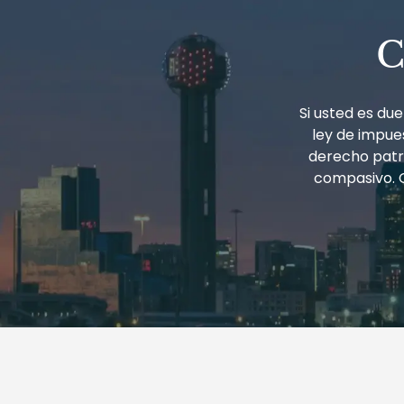
C
Si usted es d
ley de impues
derecho patri
compasivo. 