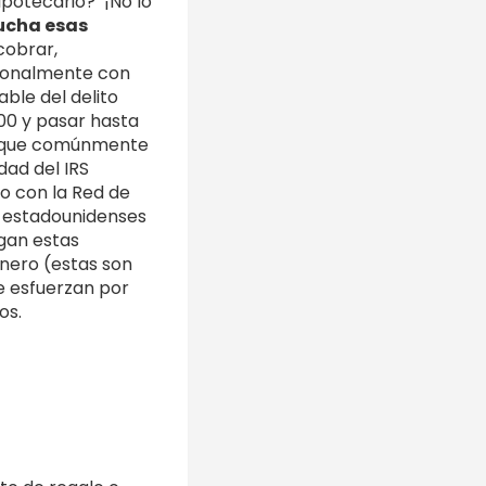
ipotecario? ¡No lo
ucha esas
cobrar,
cionalmente con
able del delito
00 y pasar hasta
ave que comúnmente
dad del IRS
to con la Red de
s estadounidenses
lgan estas
inero (estas son
se esfuerzan por
os.