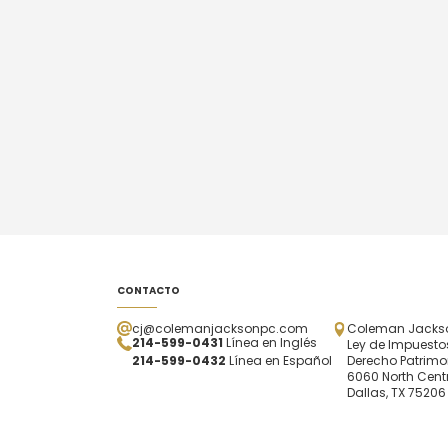
CONTACTO
cj@colemanjacksonpc.com
Coleman Jackson
214-599-0431
Línea en Inglés
Ley de Impuestos
214-599-0432
Línea en Español
Derecho Patrimo
6060 North Centr
Dallas, TX 75206