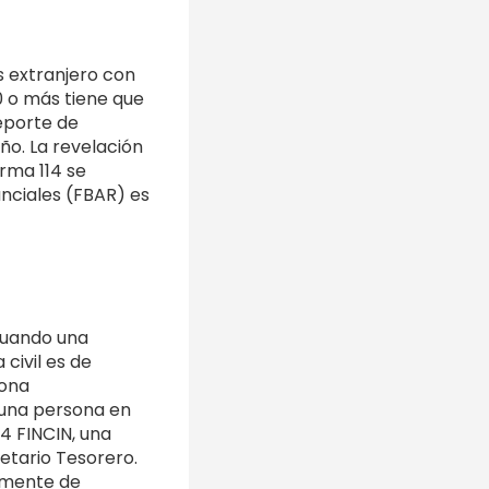
s extranjero con
0 o más tiene que
eporte de
ño. La revelación
orma 114 se
ánciales (FBAR) es
 cuando una
civil es de
sona
e una persona en
4 FINCIN, una
etario Tesorero.
almente de