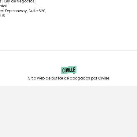
 | Ley de Negocios |
nial
al Expressway, Suite 620,
 US
Sitio web de bufete de abogados por Civille