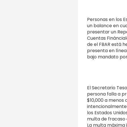
Personas en los E
un balance en cua
presentar un Repo
Cuentas Finánciale
de el FBAR está h
presenta en línea
bajo mandato por
El Secretario Tes
persona falla a pr
$10,000 a menos q
intencionalmente 
los Estados Unido
multa de fracaso 
La multa máxima i