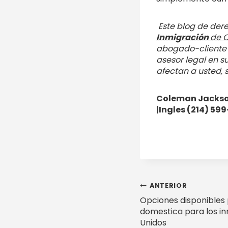
Este blog de der
Inmigración
de C
abogado-cliente e
asesor legal en s
afectan a usted, s
Coleman Jackson
|Ingles (214) 59
Navegac
ANTERIOR
Opciones disponibles 
de
domestica para los in
Unidos