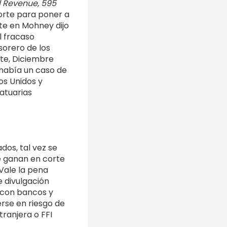
l Revenue, 595
orte para poner a
te en Mohney dijo
l fracaso
sorero de los
te, Diciembre
, había un caso de
os Unidos y
tatuarias
dos, tal vez se
ue ganan en corte
Vale la pena
e divulgación
 con bancos y
rse en riesgo de
tranjera o FFI