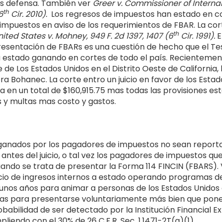
es defensa. También ver
Greer v. Commissioner of Interna
th
6
Cir. 2010).
Los regresos de impuestos han estado en c
impuestos en aviso de los requerimientos de FBAR. La cor
th
nited States v. Mohney, 949 F. 2d 1397, 1407 (6
Cir. 1991).
E
presentación de FBARs es una cuestión de hecho que el Te
 estado ganando en cortes de todo el país. Recientemen
e de Los Estados Unidos en el Distrito Oeste de California
ra Bohanec. La corte entro un juicio en favor de los Estad
a en un total de $160,915.75 mas todas las provisiones es
s y multas mas costo y gastos.
 ganados por los pagadores de impuestos no sean reporta
 antes del juicio, o tal vez los pagadores de impuestos q
ndo se trata de presentar la Forma 114 FINCIN (FBARS). 
icio de ingresos internos a estado operando programas d
gunos años para animar a personas de los Estados Unidos
ras para presentarse voluntariamente más bien que pone
robabilidad de ser detectado por la Institución Financial Ex
iendo con el 30% de 26 C.F.R. Sec. 1.1471-2T(a)(1).