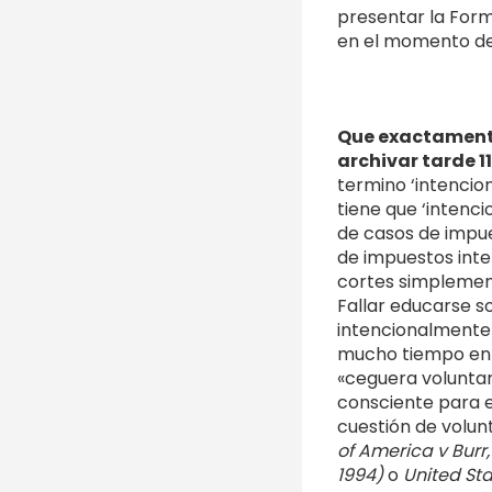
presentar la Form
en el momento de 
Que exactamente s
archivar tarde 1
termino ‘intencion
tiene que ‘intenc
de casos de impue
de impuestos inte
cortes simplement
Fallar educarse s
intencionalmente 
mucho tiempo en 
«ceguera voluntari
consciente para e
cuestión de volu
of America v Burr, 
1994)
o
United Stat