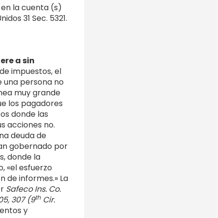
 en la cuenta (s)
idos 31 Sec. 5321.
ere a sin
 de impuestos, el
ue una persona no
línea muy grande
ue los pagadores
tos donde las
s acciones no.
una deuda de
 han gobernado por
s, donde la
o, «el esfuerzo
n de informes.» La
er
Safeco Ins. Co.
th
05, 307 (9
Cir.
entos y