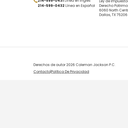
214-599-0431
Línea en Inglés
Ley de Impuestos
214-599-0432
Línea en Español
Derecho Patrimo
6060 North Centr
Dallas, TX 75206
Derechos de autor 2026 Coleman Jackson P.C.
Contacto
|
Política De Privacidad
Skip to content
Open toolbar
Accessibility Tools
Increase Text
Decrease Text
Grayscale