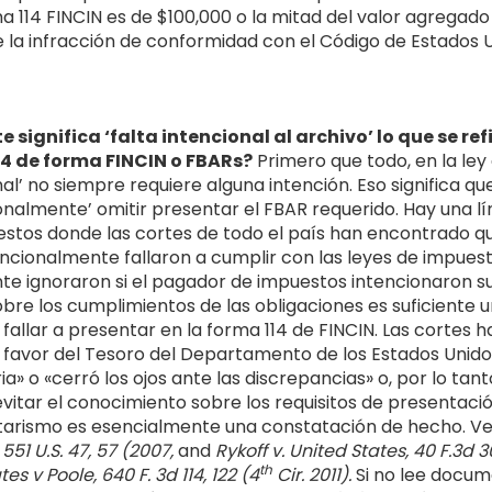
a 114 FINCIN es de $100,000 o la mitad del valor agregado
la infracción de conformidad con el Código de Estados Un
ignifica ‘falta intencional al archivo’ lo que se refi
14 de forma FINCIN o FBARs?
Primero que todo, en la ley
al’ no siempre requiere alguna intención. Eso significa q
ionalmente’ omitir presentar el FBAR requerido. Hay una 
stos donde las cortes de todo el país han encontrado q
ncionalmente fallaron a cumplir con las leyes de impues
e ignoraron si el pagador de impuestos intencionaron su
obre los cumplimientos de las obligaciones es suficiente 
fallar a presentar en la forma 114 de FINCIN. Las cortes
favor del Tesoro del Departamento de los Estados Unido
a» o «cerró los ojos ante las discrepancias» o, por lo tant
vitar el conocimiento sobre los requisitos de presentació
ntarismo es esencialmente una constatación de hecho. V
551 U.S. 47, 57 (2007,
and
Rykoff v. United States, 40 F.3d 3
th
es v Poole, 640 F. 3d 114, 122 (4
Cir. 2011).
Si no lee docum