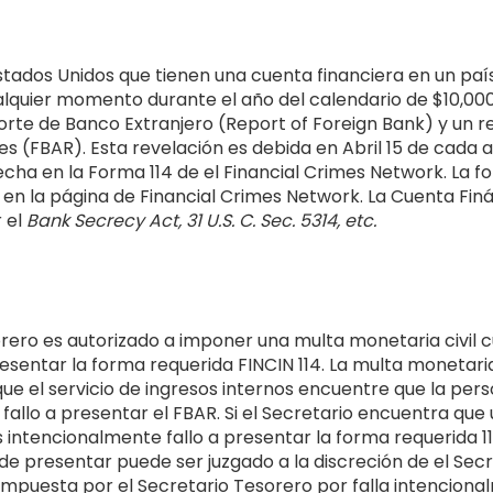
stados Unidos que tienen una cuenta financiera en un paí
lquier momento durante el año del calendario de $10,00
rte de Banco Extranjero (Report of Foreign Bank) y un r
s (FBAR). Esta revelación es debida en Abril 15 de cada a
echa en la Forma 114 de el Financial Crimes Network. La f
 en la página de Financial Crimes Network. La Cuenta Fin
 el
Bank Secrecy Act, 31 U.S. C. Sec. 5314, etc.
orero es autorizado a imponer una multa monetaria civil
esentar la forma requerida FINCIN 114. La multa monetaria 
ue el servicio de ingresos internos encuentre que la per
fallo a presentar el FBAR. Si el Secretario encuentra qu
s intencionalmente fallo a presentar la forma requerida 11
de presentar puede ser juzgado a la discreción de el Secr
mpuesta por el Secretario Tesorero por falla intencion