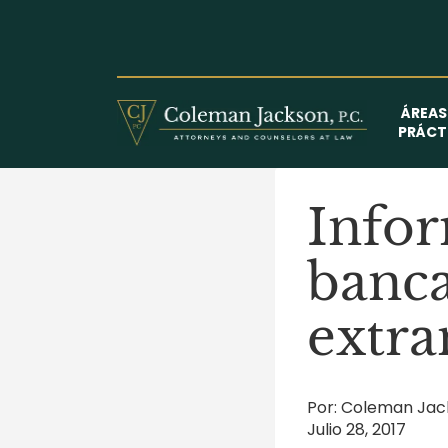
Saltar
al
contenido
ÁREAS
PRÁCT
Infor
banca
extra
Por: Coleman Jac
Julio 28, 2017