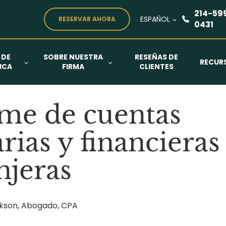
214-59
ESPAÑOL
RESERVAR AHORA
0431
 DE
SOBRE NUESTRA
RESEÑAS DE
RECUR
ICA
FIRMA
CLIENTES
me de cuentas
rias y financieras
njeras
kson, Abogado, CPA