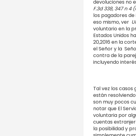
devoluciones no 
F.3d 338, 347 n 4 (
los pagadores de 
eso mismo, ver
U
voluntario en la 
Estados Unidos ha
20,2016 en la cort
el Señor y la Seño
contra de la parej
incluyendo interé
Tal vez los casos
están resolviendo
son muy pocos cua
notar que El Serv
voluntaria por al
cuentas extranje
la posibilidad y p
simplemente cumpl