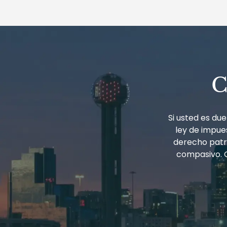
entradas
C
Si usted es d
ley de impues
derecho patri
compasivo. 