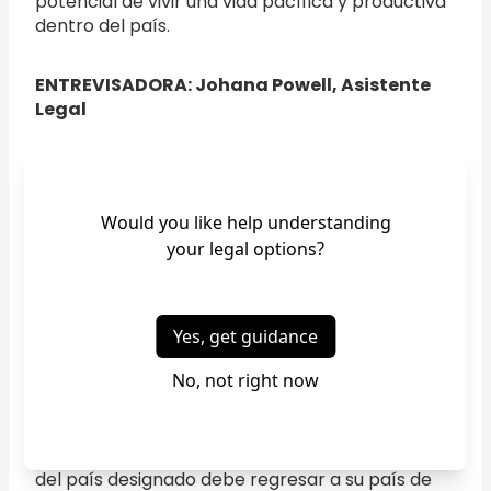
potencial de vivir una vida pacífica y productiva
dentro del país.
ENTREVISADORA: Johana Powell, Asistente
Legal
PREGUNTA 4:
¿Qué pasa cuando el periodo designado
para estatus de protección temporal
termina?
RESPUESTA DEL ABOGADO PREGUNTA 4:
El estatus de protección temporal es un
beneficio temporal, el cual no conduce al
estatus de residente permanente legal ni a
ningún otro estatus migratorio. Por lo tanto,
cuando termine el período de TPS, el nacional
del país designado debe regresar a su país de