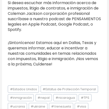
Si desea escuchar más información acerca de
impuestos, litigio de contratos, e inmigración de
Coleman Jackson corporación profesional
suscríbase a nuestro podcast de PENSAMIENTOS
legales en Apple Podcast, Google Podcast, o
Spotify.
¡Sintonícenos! Estamos aquí en Dallas, Texas y
queremos informar, educar e incentivar a
nuestras comunidades en temas relacionados
con impuestos, litigio e inmigración. ¡Nos vemos
a la próxima, Cuídense!
Etiquetas
#
Estados Unidos
#
Estatus de Protección Temporal
de
la
#
inmigración
#
nepal
#
nicaragua
#
TPS
entrada:
#
ucrania
#
ukraine
#
Venezuela
#
visa