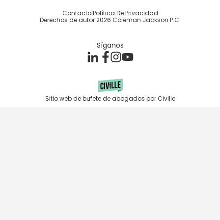
Contacto
|
Política De Privacidad
Derechos de autor 2026 Coleman Jackson P.C.
Síganos
Sitio web de bufete de abogados por Civille
Skip to content
Open toolbar
Accessibility Tools
Increase Text
Decrease Text
Grayscale
High Contrast
Negative Contrast
Light Background