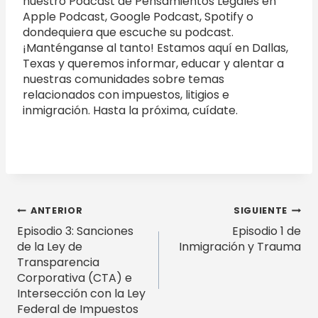
nuestro Podcast de Pensamientos Legales en
Apple Podcast, Google Podcast, Spotify o
dondequiera que escuche su podcast.
¡Manténganse al tanto! Estamos aquí en Dallas,
Texas y queremos informar, educar y alentar a
nuestras comunidades sobre temas
relacionados con impuestos, litigios e
inmigración. Hasta la próxima, cuídate.
Navegación
ANTERIOR
SIGUIENTE
Episodio 3: Sanciones
Episodio 1 de
de
de la Ley de
Inmigración y Trauma
entradas
Transparencia
Corporativa (CTA) e
Intersección con la Ley
Federal de Impuestos