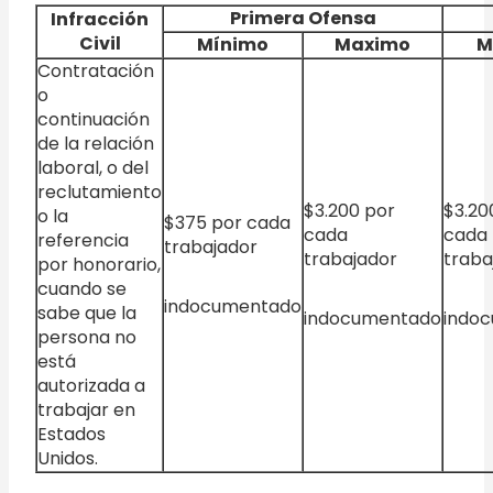
Primera
Ofensa
Infracción
Civil
Mínimo
Maximo
M
Contratación
o
continuación
de la relación
laboral, o del
reclutamiento
$3.200 por
$3.20
o la
$375 por cada
cada
cada
referencia
trabajador
trabajador
traba
por honorario,
cuando se
indocumentado
sabe que la
indocumentado
indo
persona no
está
autorizada a
trabajar en
Estados
Unidos.