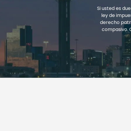
Si usted es d
ley de impues
derecho patri
compasivo. 