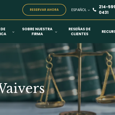
214-59
ESPAÑOL
RESERVAR AHORA
0431
 DE
SOBRE NUESTRA
RESEÑAS DE
RECUR
ICA
FIRMA
CLIENTES
Waivers