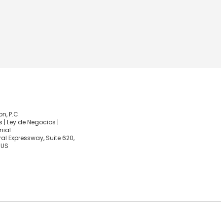
, P.C.
 | Ley de Negocios |
nial
al Expressway, Suite 620,
 US