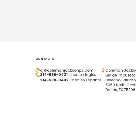
CONTACTO
cj@colemanjacksonpc.com
Coleman Jackson
214-599-0431
Línea en Inglés
Ley de Impuestos
214-599-0432
Línea en Español
Derecho Patrimo
6060 North Centr
Dallas, TX 75206