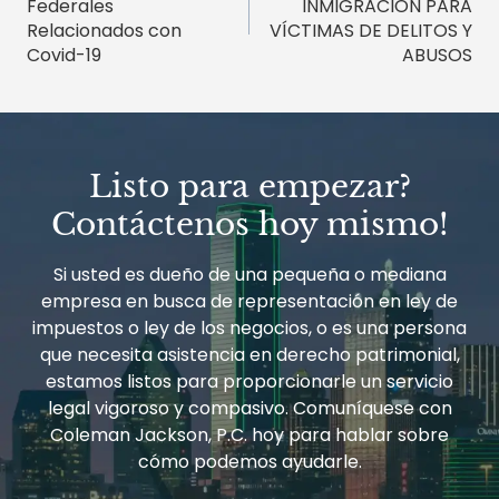
Federales
INMIGRACIÓN PARA
entradas
Relacionados con
VÍCTIMAS DE DELITOS Y
Covid-19
ABUSOS
Listo para empezar?
Contáctenos hoy mismo!
Si usted es dueño de una pequeña o mediana
empresa en busca de representación en ley de
impuestos o ley de los negocios, o es una persona
que necesita asistencia en derecho patrimonial,
estamos listos para proporcionarle un servicio
legal vigoroso y compasivo. Comuníquese con
Coleman Jackson, P.C. hoy para hablar sobre
cómo podemos ayudarle.