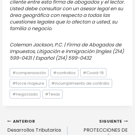
cliente entre esta firma de abogados y el lector.
Usted debe consultar con un asesor legal en su
área geográfica con respecto a todas las
cuestiones legales que lo afectan a usted, su
familia o negocio.
Coleman Jackson, P.C. | Firma de Abogados de
Impuestos, Litigación e Inmigración |Ingles (214)
599-0431 | Español (214) 599-0432
Etiquetas
#
compensación
#
contratos
#
Covid-19
de
la
#
force majeure
#
incumplimiento de contrato
entrada:
#
negociado
#
Texas
Navegación
ANTERIOR
SIGUIENTE
Desarrollos Tributarios
PROTECCIONES DE
de